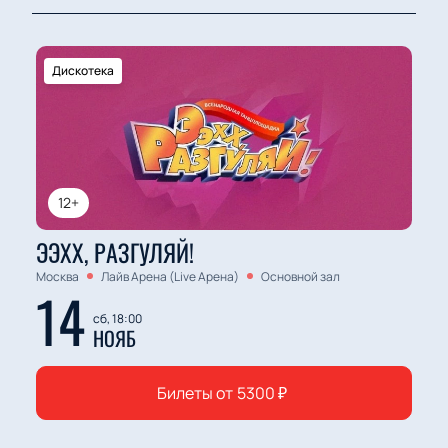
Дискотека
12+
ЭЭХХ, РАЗГУЛЯЙ!
Москва
Лайв Арена (Live Арена)
Основной зал
14
сб, 18:00
НОЯБ
Билеты от
5300
₽