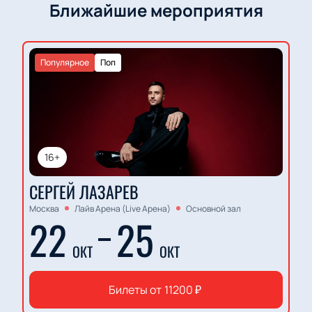
Ближайшие мероприятия
Популярное
Поп
16+
СЕРГЕЙ ЛАЗАРЕВ
Москва
Лайв Арена (Live Арена)
Основной зал
22
25
ОКТ
ОКТ
Билеты от
11200
₽