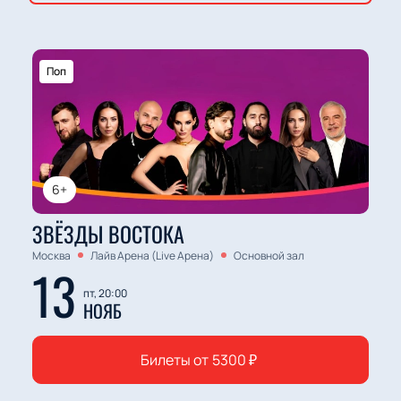
Поп
6+
ЗВЁЗДЫ ВОСТОКА
Москва
Лайв Арена (Live Арена)
Основной зал
13
пт, 20:00
НОЯБ
Билеты от
5300
₽