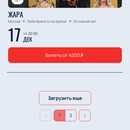
ЖАРА
Москва
Лайв Арена (Live Арена)
Основной зал
17
чт, 20:00
ДЕК
Билеты от
4200
₽
Загрузить еще
1
2