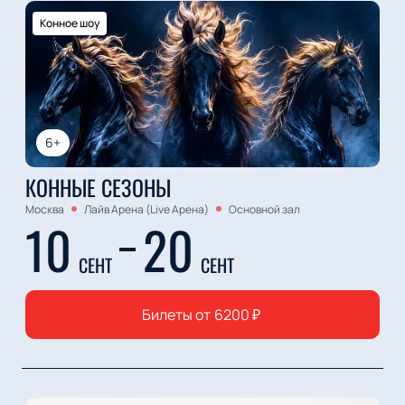
Конное шоу
6+
КОННЫЕ СЕЗОНЫ
Москва
Лайв Арена (Live Арена)
Основной зал
10
20
СЕНТ
СЕНТ
Билеты от
6200
₽