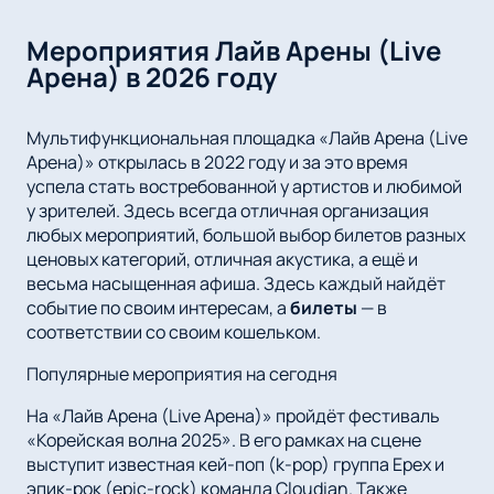
Мероприятия Лайв Арены (Live
Арена) в 2026 году
Мультифункциональная площадка «Лайв Арена (Live
Арена)» открылась в 2022 году и за это время
успела стать востребованной у артистов и любимой
у зрителей. Здесь всегда отличная организация
любых мероприятий, большой выбор билетов разных
ценовых категорий, отличная акустика, а ещё и
весьма насыщенная афиша. Здесь каждый найдёт
событие по своим интересам, а
билеты
— в
соответствии со своим кошельком.
Популярные мероприятия на сегодня
На «Лайв Арена (Live Арена)» пройдёт фестиваль
«Корейская волна 2025». В его рамках на сцене
выступит известная кей-поп (k-pop) группа Epex и
эпик-рок (epic-rock) команда Cloudian. Также