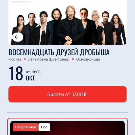
6+
ВОСЕМНАДЦАТЬ ДРУЗЕЙ ДРОБЫША
Москва
Лайв Арена (Live Арена)
Основной зал
18
вс, 18:00
ОКТ
Билеты от
5300
₽
Популярное
Поп