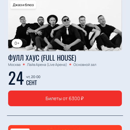
Джаз и блюз
0+
ФУЛЛ ХАУС (FULL HOUSE)
Москва
Лайв Арена (Live Арена)
Основной зал
24
чт, 20:00
СЕНТ
Билеты от
6300
₽