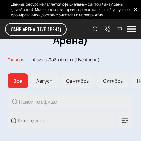
Данный ресурс не является официальным сайтом Лайв Арены
(Live Арены). Мы — консьерж-сервис, предоставляющий услуги по
бронированию и доставке билетов на мероприятия.
Афиша Лайв Арены (Live
ЛАЙВ АРЕНА (LIVE АРЕНА)
Арена)
Главная
Афиша Лайв Арены (Live Арена)
Все
Август
Сентябрь
Октябрь
Н