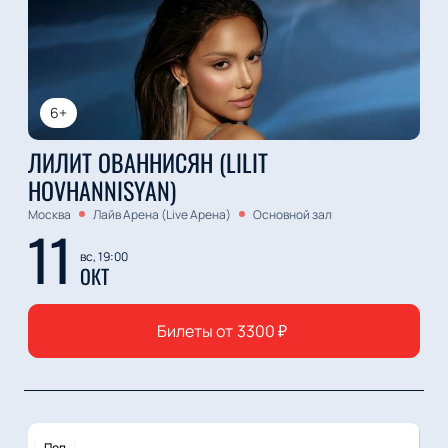
6+
ЛИЛИТ ОВАННИСЯН (LILIT
HOVHANNISYAN)
Москва
Лайв Арена (Live Арена)
Основной зал
11
вс, 19:00
ОКТ
Билеты от
3300
₽
Поп