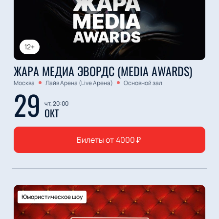
12+
ЖАРА МЕДИА ЭВОРДС (MEDIA AWARDS)
Москва
Лайв Арена (Live Арена)
Основной зал
29
чт, 20:00
ОКТ
Билеты от
4000
₽
Юмористическое шоу