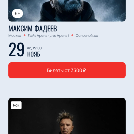
6+
МАКСИМ ФАДЕЕВ
Москва
Лайв Арена (Live Арена)
Основной зал
29
вс, 19:00
НОЯБ
Билеты от
3300
₽
Рок