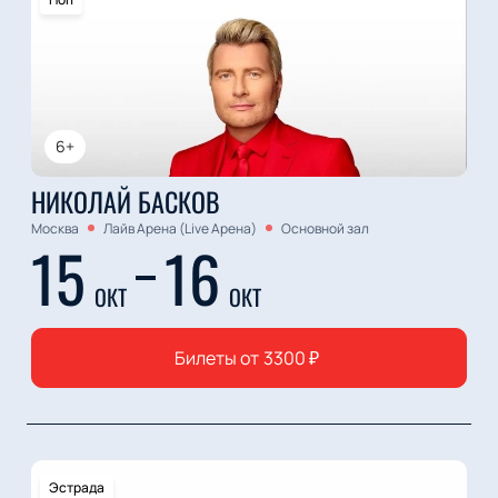
6+
НИКОЛАЙ БАСКОВ
Москва
Лайв Арена (Live Арена)
Основной зал
15
16
ОКТ
ОКТ
Билеты от
3300
₽
Эстрада