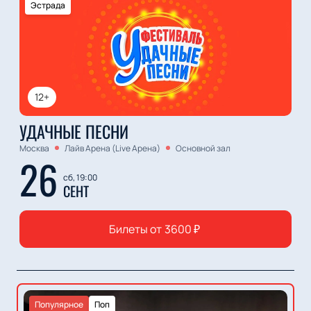
Эстрада
12+
УДАЧНЫЕ ПЕСНИ
Москва
Лайв Арена (Live Арена)
Основной зал
26
сб, 19:00
СЕНТ
Билеты от
3600
₽
Популярное
Поп