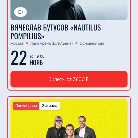
12+
ВЯЧЕСЛАВ БУТУСОВ «NAUTILUS
POMPILIUS»
Москва
Лайв Арена (Live Арена)
Основной зал
22
вс, 19:00
НОЯБ
Билеты от
3800
₽
Популярное
Эстрада