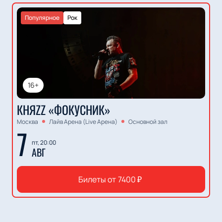
Популярное
Рок
16+
КНЯZZ «ФОКУСНИК»
Москва
Лайв Арена (Live Арена)
Основной зал
7
пт, 20:00
АВГ
Билеты от
7400
₽