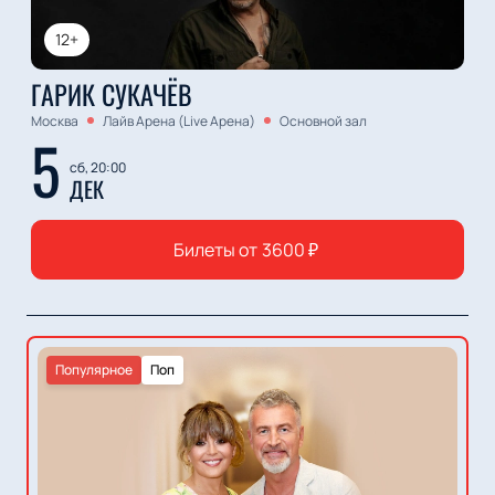
12+
ГАРИК СУКАЧЁВ
Москва
Лайв Арена (Live Арена)
Основной зал
5
сб, 20:00
ДЕК
Билеты от
3600
₽
Популярное
Поп