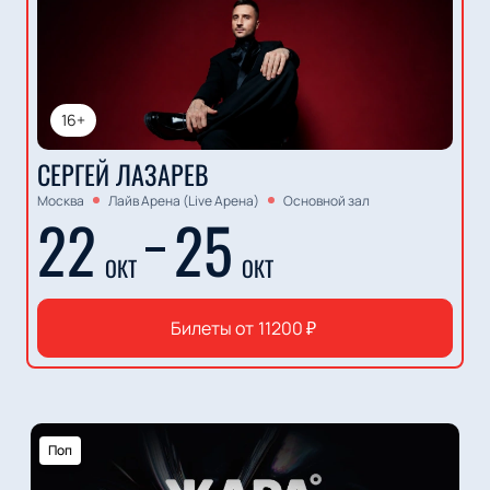
16+
СЕРГЕЙ ЛАЗАРЕВ
Москва
Лайв Арена (Live Арена)
Основной зал
22
25
ОКТ
ОКТ
Билеты от
11200
₽
Поп