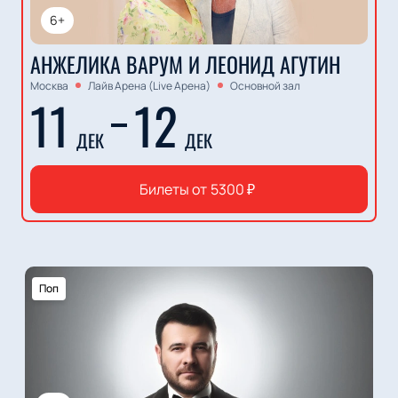
6+
АНЖЕЛИКА ВАРУМ И ЛЕОНИД АГУТИН
Москва
Лайв Арена (Live Арена)
Основной зал
11
12
ДЕК
ДЕК
Билеты от
5300
₽
Поп