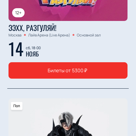
12+
ЭЭХХ, РАЗГУЛЯЙ!
Москва
Лайв Арена (Live Арена)
Основной зал
14
сб, 18:00
НОЯБ
Билеты от
5300
₽
Поп