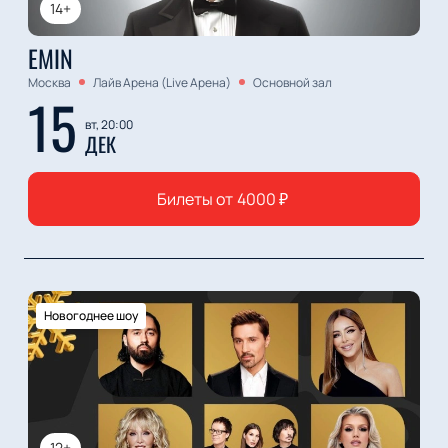
14+
EMIN
Москва
Лайв Арена (Live Арена)
Основной зал
15
вт, 20:00
ДЕК
Билеты от
4000
₽
Новогоднее шоу
12+