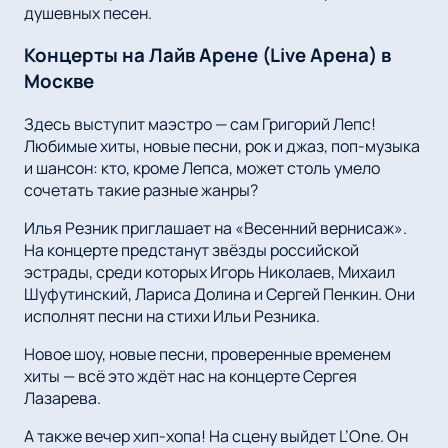
душевных песен.
Концерты на Лайв Арене (Live Арена) в
Москве
Здесь выступит маэстро — сам Григорий Лепс!
Любимые хиты, новые песни, рок и джаз, поп-музыка
и шансон: кто, кроме Лепса, может столь умело
сочетать такие разные жанры?
Илья Резник приглашает на «Весенний вернисаж».
На концерте предстанут звёзды российской
эстрады, среди которых Игорь Николаев, Михаил
Шуфутинский, Лариса Долина и Сергей Пенкин. Они
исполнят песни на стихи Ильи Резника.
Новое шоу, новые песни, проверенные временем
хиты — всё это ждёт нас на концерте Сергея
Лазарева.
А также вечер хип-хопа! На сцену выйдет L’One. Он