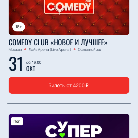
18+
COMEDY CLUB «НОВОЕ И ЛУЧШЕЕ»
Москва
Лайв Арена (Live Арена)
Основной зал
31
сб, 19:00
ОКТ
Билеты от
4200
₽
Поп