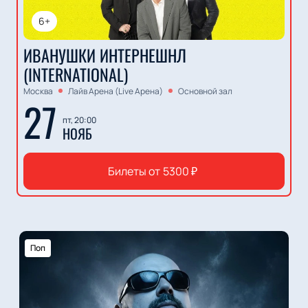
6+
ИВАНУШКИ ИНТЕРНЕШНЛ
(INTERNATIONAL)
Москва
Лайв Арена (Live Арена)
Основной зал
27
пт, 20:00
НОЯБ
Билеты от
5300
₽
Поп