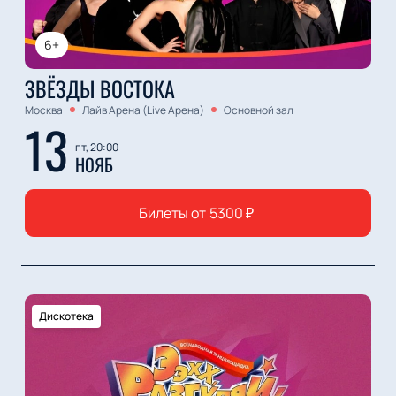
6+
ЗВЁЗДЫ ВОСТОКА
Москва
Лайв Арена (Live Арена)
Основной зал
13
пт, 20:00
НОЯБ
Билеты от
5300
₽
Дискотека