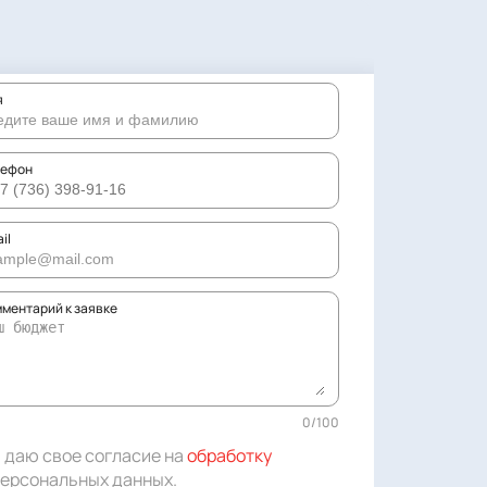
я
лефон
il
ментарий к заявке
0
/
100
 даю свое согласие на
обработку
ерсональных данных
.