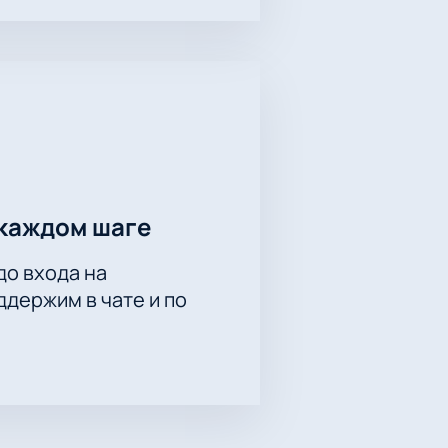
каждом шаге
до входа на
держим в чате и по