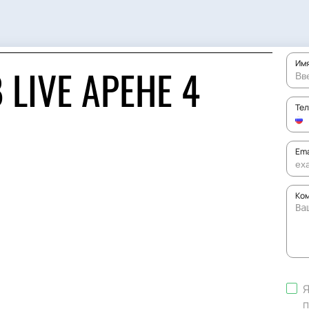
Им
LIVE АРЕНЕ 4
Те
Ema
Ком
Я
п