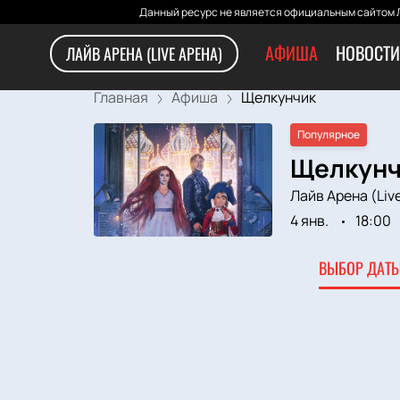
Данный ресурс не является официальным сайтом Л
АФИША
НОВОСТИ
ЛАЙВ АРЕНА (LIVE АРЕНА)
Главная
Афиша
Щелкунчик
Популярное
Щелкунчи
Лайв Арена (Liv
4 янв.
18:00
ВЫБОР ДАТЫ