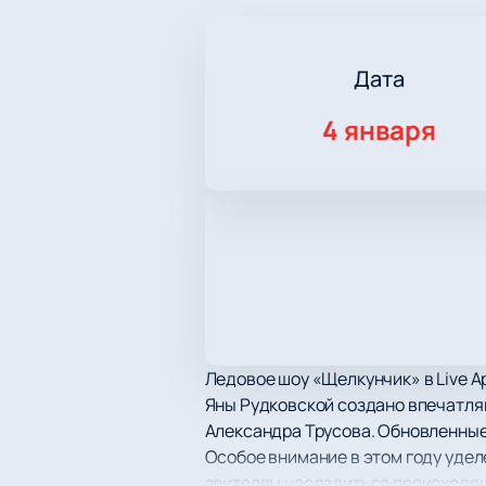
Дата
4 января
Ледовое шоу «Щелкунчик» в Live А
Яны Рудковской создано впечатля
Александра Трусова. Обновленны
Особое внимание в этом году удел
зрителям насладиться происходящ