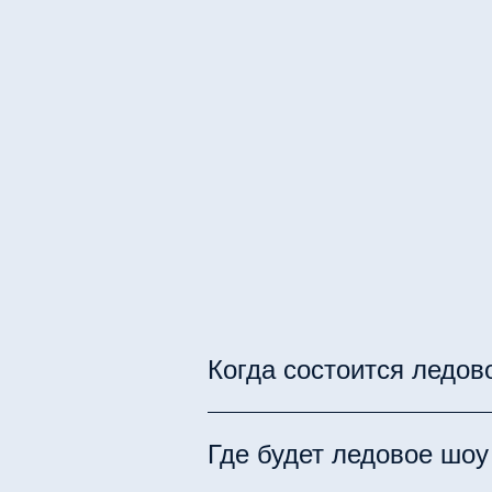
Когда состоится ледов
Ледовое шоу «Щелкунчик» п
Где будет ледовое шоу
ожидаемых зимних меропри