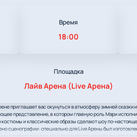
Время
18:00
Площадка
Лайв Арена (Live Арена)
рене приглашает вас окунуться в атмосферу зимней сказки 
ющее представление, в котором главную роль Мари исполни
е костюмы и классические образы сделают шоу по-настоя
ено сценографии: специально для Live Арены был изготовлен
им с любого ракурса. Над ледовой площадкой зажжется зве