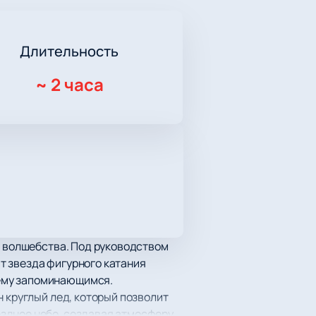
Длительность
~
2 часа
и волшебства. Под руководством
т звезда фигурного катания
щему запоминающимся.
 круглый лед, который позволит
здное небо, создавая атмосферу