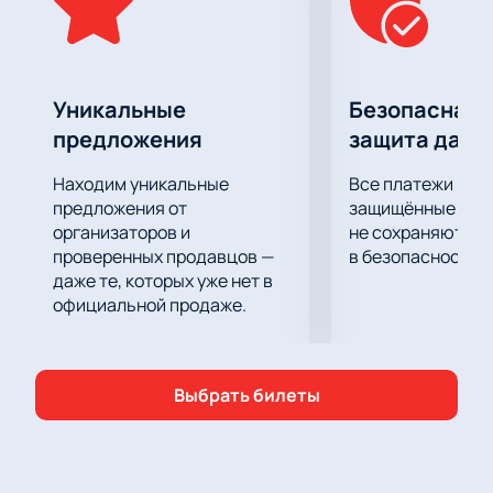
события! Чтобы гарантировать себе место на
концерте, рекомендуем заранее
купить билеты
на
нашем сайте. Это не только удобно, но и надежно —
вы сможете выбрать лучшие места в зале и
Уникальные
Безопасная 
избежать лишних хлопот в день мероприятия.
предложения
защита данн
Проведите вечер в атмосфере искрометного
юмора и легкости вместе с Нурланом Сабуровым.
Находим уникальные
Все платежи про
предложения от
защищённые шлю
организаторов и
не сохраняются 
проверенных продавцов —
в безопасности.
даже те, которых уже нет в
официальной продаже.
Выбрать билеты