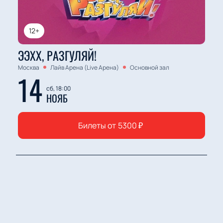
12+
ЭЭХХ, РАЗГУЛЯЙ!
Москва
Лайв Арена (Live Арена)
Основной зал
14
сб, 18:00
НОЯБ
Билеты от
5300
₽