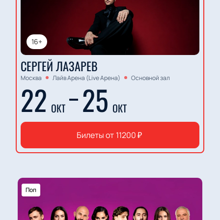
16+
СЕРГЕЙ ЛАЗАРЕВ
Москва
Лайв Арена (Live Арена)
Основной зал
22
25
ОКТ
ОКТ
Билеты от
11200
₽
Поп