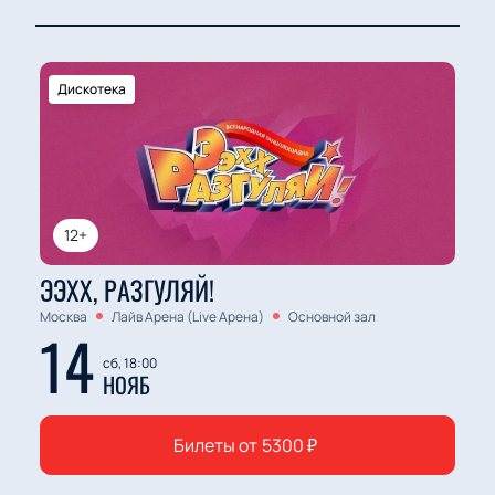
Дискотека
12+
ЭЭХХ, РАЗГУЛЯЙ!
Москва
Лайв Арена (Live Арена)
Основной зал
14
сб, 18:00
НОЯБ
Билеты от
5300
₽