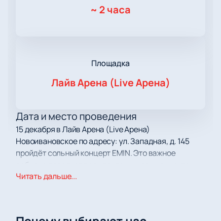
~
2 часа
Площадка
Лайв Арена (Live Арена)
Дата и место проведения
15 декабря в Лайв Арена (Live Арена)
Новоивановское по адресу: ул. Западная, д. 145
пройдёт сольный концерт EMIN. Это важное
событие порадует всех поклонников музыканта.
Читать дальше...
О концерте
Музыкальный тур EMIN с программой «Жизнь игра»
собирает полные залы по всей стране и за её
Почему выбирают нас