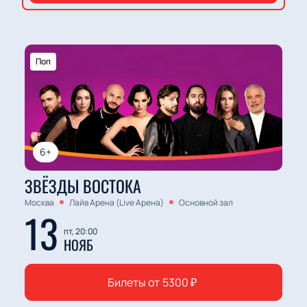
Поп
6+
ЗВЁЗДЫ ВОСТОКА
Москва
Лайв Арена (Live Арена)
Основной зал
13
пт, 20:00
НОЯБ
Билеты от
5300
₽