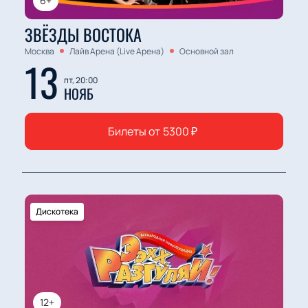
6+
ЗВЁЗДЫ ВОСТОКА
Москва
Лайв Арена (Live Арена)
Основной зал
13
пт, 20:00
НОЯБ
Билеты от
5300
₽
Дискотека
12+