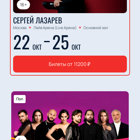
16+
СЕРГЕЙ ЛАЗАРЕВ
Москва
Лайв Арена (Live Арена)
Основной зал
22
25
ОКТ
ОКТ
Билеты от
11200
₽
Поп