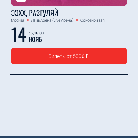
ЭЭХХ, РАЗГУЛЯЙ!
Москва
Лайв Арена (Live Арена)
Основной зал
14
сб, 18:00
НОЯБ
Билеты от
5300
₽