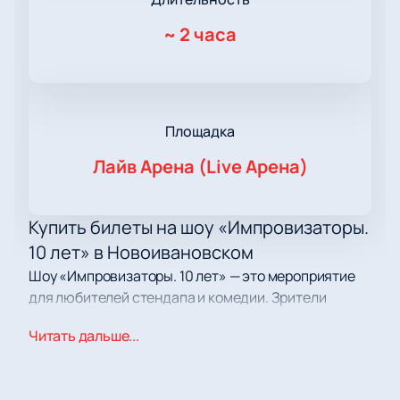
~
2 часа
Площадка
Лайв Арена (Live Арена)
Купить билеты на шоу «Импровизаторы.
10 лет» в Новоивановском
Шоу «Импровизаторы. 10 лет» — это мероприятие
для любителей стендапа и комедии. Зрители
предлагают темы для миниатюр, а артисты
Читать дальше...
исполняют их на сцене. В программе участвуют
комики, известные по российским телеканалам и
юмористическим клубам.