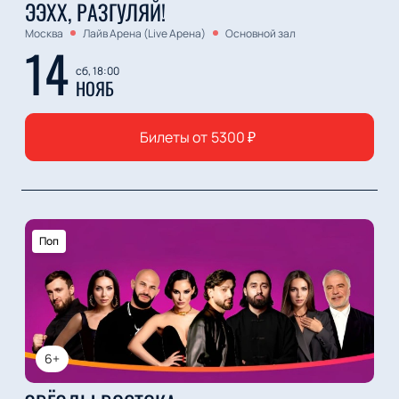
ЭЭХХ, РАЗГУЛЯЙ!
Москва
Лайв Арена (Live Арена)
Основной зал
14
сб, 18:00
НОЯБ
Билеты от
5300
₽
Поп
6+