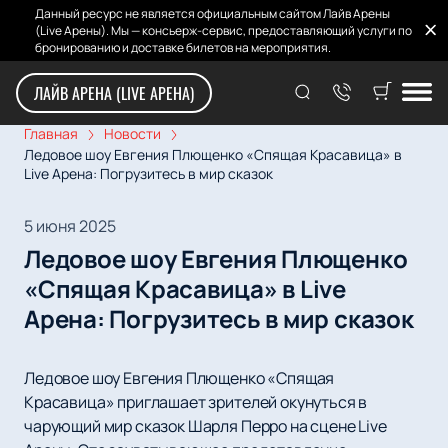
Данный ресурс не является официальным сайтом Лайв Арены
(Live Арены). Мы — консьерж-сервис, предоставляющий услуги по
бронированию и доставке билетов на мероприятия.
ЛАЙВ АРЕНА (LIVE АРЕНА)
Главная
Новости
Ледовое шоу Евгения Плющенко «Спящая Красавица» в
Live Арена: Погрузитесь в мир сказок
5 июня 2025
Ледовое шоу Евгения Плющенко
«Спящая Красавица» в Live
Арена: Погрузитесь в мир сказок
Ледовое шоу Евгения Плющенко «Спящая
Красавица» приглашает зрителей окунуться в
чарующий мир сказок Шарля Перро на сцене Live