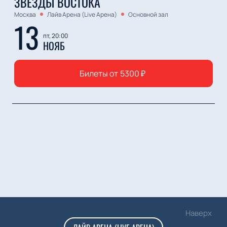
ЗВЁЗДЫ ВОСТОКА
Москва
Лайв Арена (Live Арена)
Основной зал
13
пт, 20:00
НОЯБ
Билеты от
5300
₽
Наверх