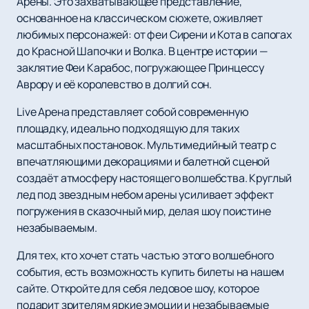
Арены. Это захватывающее представление,
основанное на классическом сюжете, оживляет
любимых персонажей: от феи Сирени и Кота в сапогах
до Красной Шапочки и Волка. В центре истории —
заклятие Феи Карабос, погружающее Принцессу
Аврору и её королевство в долгий сон.
Live Арена представляет собой современную
площадку, идеально подходящую для таких
масштабных постановок. Мультимедийный театр с
впечатляющими декорациями и балетной сценой
создаёт атмосферу настоящего волшебства. Круглый
лед под звездным небом арены усиливает эффект
погружения в сказочный мир, делая шоу поистине
незабываемым.
Для тех, кто хочет стать частью этого волшебного
события, есть возможность купить билеты на нашем
сайте. Откройте для себя ледовое шоу, которое
подарит зрителям яркие эмоции и незабываемые