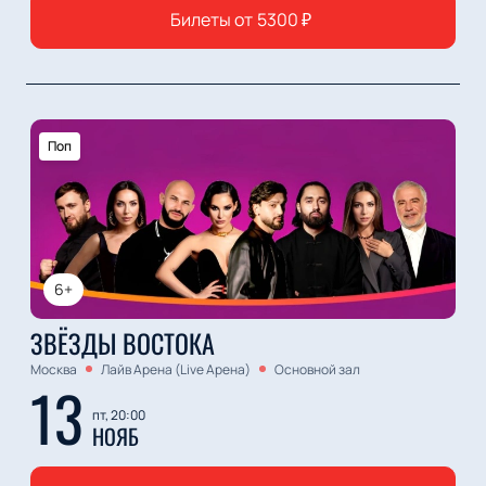
Билеты от
5300
₽
Поп
6+
ЗВЁЗДЫ ВОСТОКА
Москва
Лайв Арена (Live Арена)
Основной зал
13
пт, 20:00
НОЯБ