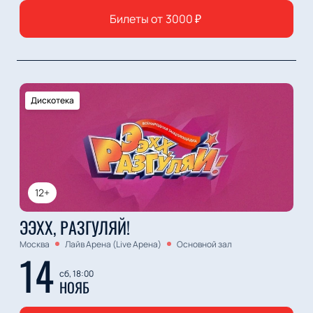
Билеты от
3000
₽
Дискотека
12+
ЭЭХХ, РАЗГУЛЯЙ!
Москва
Лайв Арена (Live Арена)
Основной зал
14
сб, 18:00
НОЯБ