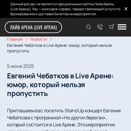
Данный ресурс не является официальным сайтом Лайв Арены
(Live Арены). Мы — консьерж-сервис, предоставляющий услуги по
бронированию и доставке билетов на мероприятия.
ЛАЙВ АРЕНА (LIVE АРЕНА)
Главная
Новости
Евгений Чебатков в Live Арене: юмор, который нельзя
пропустить
5 июня 2025
Евгений Чебатков в Live Арене:
юмор, который нельзя
пропустить
Приглашаем вас посетить Stand Up концерт Евгения
Чебаткова с программой «На других берегах»,
который состоится в Live Арене. Это мероприятие