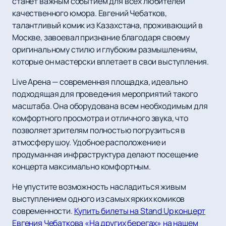
станет важным событием для всех любителей
качественного юмора. Евгений Чебатков,
талантливый комик из Казахстана, проживающий в
Москве, завоевал признание благодаря своему
оригинальному стилю и глубоким размышлениям,
которые он мастерски вплетает в свои выступления.
Live Арена — современная площадка, идеально
подходящая для проведения мероприятий такого
масштаба. Она оборудована всем необходимым для
комфортного просмотра и отличного звука, что
позволяет зрителям полностью погрузиться в
атмосферу шоу. Удобное расположение и
продуманная инфраструктура делают посещение
концерта максимально комфортным.
Не упустите возможность насладиться живым
выступлением одного из самых ярких комиков
современности.
Купить билеты на Stand Up концерт
Евгения Чебаткова «На других берегах» на нашем