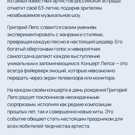
из самых известных артистов российской эстрады
отметит своё 63-летие, подарив зрителям
незабываемое музыкальное шоу.
Григорий Лепс славится своим умением
экспериментировать с жанрами и стилями,
превращая каждую песню в настоящий шедевр. Его
богатый обертонами голос и невероятная
самоотдача делают каждое выступление
уникальным и запоминающимся. Концерт Лепса — это
всегда фейерверк эмоций, которые невозможно
передать через экран телевизора или монитора.
На каждом своём концерте в день рождения Григорий
Лепс радует поклонников неожиданными
сюрпризами, исполняя как редкие композиции
прошлых лет, так и совершенно новые хиты. Это
событие обещает стать настоящим праздником для
всех любителей творчества артиста.