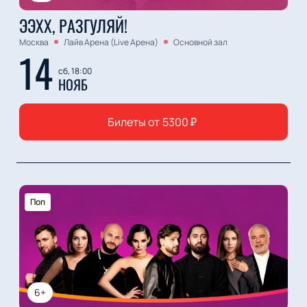
ЭЭХХ, РАЗГУЛЯЙ!
Москва
Лайв Арена (Live Арена)
Основной зал
14
сб, 18:00
НОЯБ
Билеты от
5300
₽
Поп
6+