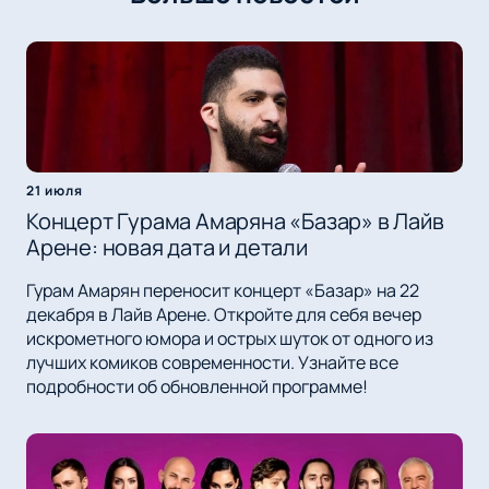
21 июля
Концерт Гурама Амаряна «Базар» в Лайв
Арене: новая дата и детали
Гурам Амарян переносит концерт «Базар» на 22
декабря в Лайв Арене. Откройте для себя вечер
искрометного юмора и острых шуток от одного из
лучших комиков современности. Узнайте все
подробности об обновленной программе!