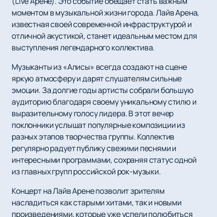
(Live Арене). Это событие обещает стать важным
моментом в музыкальной жизни города. Лайв Арена,
известная своей современной инфраструктурой и
отличной акустикой, станет идеальным местом для
выступления легендарного коллектива.
Музыканты из «Алисы» всегда создают на сцене
яркую атмосферу и дарят слушателям сильные
эмоции. За долгие годы артисты собрали большую
аудиторию благодаря своему уникальному стилю и
выразительному голосу лидера. В этот вечер
поклонники услышат популярные композиции из
разных этапов творчества группы. Коллектив
регулярно радует публику свежими песнями и
интересными программами, сохраняя статус одной
из главных групп российской рок-музыки.
Концерт на Лайв Арене позволит зрителям
насладиться как старыми хитами, так и новыми
произведениями, которые уже успели полюбиться