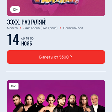
12+
ЭЭХХ, РАЗГУЛЯЙ!
Москва
Лайв Арена (Live Арена)
Основной зал
14
сб, 18:00
НОЯБ
Билеты от
5300
₽
Поп