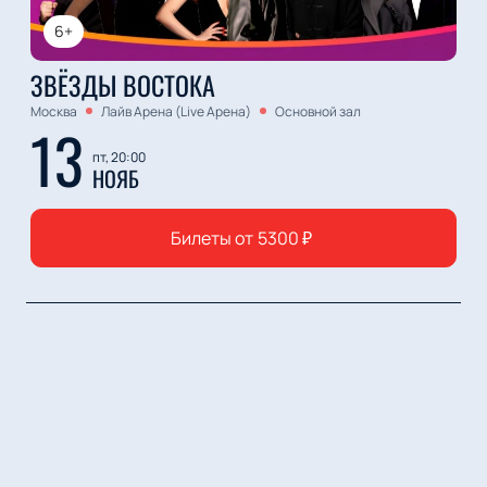
6+
ЗВЁЗДЫ ВОСТОКА
Москва
Лайв Арена (Live Арена)
Основной зал
13
пт, 20:00
НОЯБ
Билеты от
5300
₽