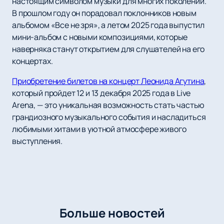
настоящим символом музыки для многих поколений.
В прошлом году он порадовал поклонников новым
альбомом «Все не зря», а летом 2025 года выпустил
мини-альбом с новыми композициями, которые
наверняка станут открытием для слушателей на его
концертах.
Приобретение билетов на концерт Леонида Агутина
,
который пройдет 12 и 13 декабря 2025 года в Live
Arena, — это уникальная возможность стать частью
грандиозного музыкального события и насладиться
любимыми хитами в уютной атмосфере живого
выступления.
Больше новостей