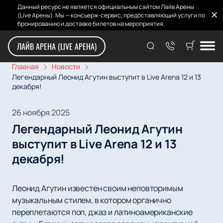
Данный ресурс не является официальным сайтом Лайв Арены
(Live Арены). Мы — консьерж-сервис, предоставляющий услуги по
бронированию и доставке билетов на мероприятия.
ЛАЙВ АРЕНА (LIVE АРЕНА)
Главная
Новости
Легендарный Леонид Агутин выступит в Live Arena 12 и 13
декабря!
26 ноября 2025
Легендарный Леонид Агутин
выступит в Live Arena 12 и 13
декабря!
Леонид Агутин известен своим неповторимым
музыкальным стилем, в котором органично
переплетаются поп, джаз и латиноамериканские