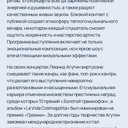
ритмы. Его концерты всегда заряжены позитивной
энергией и душевностью, а также радуют
качественным живым звуком. Близкий контакт с
публикой создает атмосферу теплого музыкального
вечера, на котором каждый слушатель сможет
ощутить искренность и мастерство артиста.
Программа выступления включает не только
эмоциональные композиции, но и яркое шоу с
впечатляющими визуальными эффектами.
На своих концертах Леонид Агутин виртуозно
смешивает такие жанры, как фанк, поп-рок и кантри,
что делает его выступления невероятно
разноплановыми и насыщенными. Его музыкальная
карьера отмечена множеством престижных наград,
среди которых 10 премий «Золотой граммофон», а
альбом «La Vida Cosmopolita» был номинирован на
премию «Грэмми». За долгие годы творчества Агутин
завоевал международное признание и стал