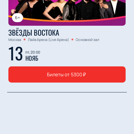
6+
ЗВЁЗДЫ ВОСТОКА
Москва
Лайв Арена (Live Арена)
Основной зал
13
пт, 20:00
НОЯБ
Билеты от
5300
₽