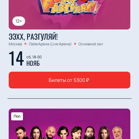
12+
ЭЭХХ, РАЗГУЛЯЙ!
Москва
Лайв Арена (Live Арена)
Основной зал
14
сб, 18:00
НОЯБ
Билеты от
5300
₽
Поп