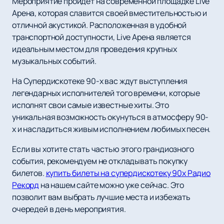
Мероприятие пройдет на современной площадке Live
Арена, которая славится своей вместительностью и
отличной акустикой. Расположенная в удобной
транспортной доступности, Live Арена является
идеальным местом для проведения крупных
музыкальных событий.
На Супердискотеке 90-х вас ждут выступления
легендарных исполнителей того времени, которые
исполнят свои самые известные хиты. Это
уникальная возможность окунуться в атмосферу 90-
х и насладиться живым исполнением любимых песен.
Если вы хотите стать частью этого грандиозного
события, рекомендуем не откладывать покупку
билетов.
купить билеты на супердискотеку 90х Радио
Рекорд
на нашем сайте можно уже сейчас. Это
позволит вам выбрать лучшие места и избежать
очередей в день мероприятия.