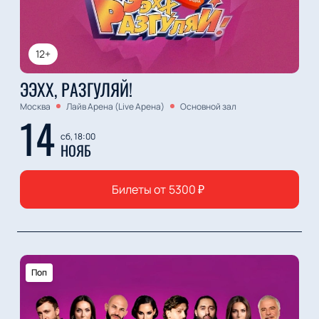
12+
ЭЭХХ, РАЗГУЛЯЙ!
Москва
Лайв Арена (Live Арена)
Основной зал
14
сб, 18:00
НОЯБ
Билеты от
5300
₽
Поп