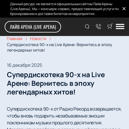
Данный ресурс не является официальным сайтом Лайв Арены
(Live Арены). Мы — консьерж-сервис, предоставляющий услуги по
бронированию и доставке билетов на мероприятия.
ЛАЙВ АРЕНА (LIVE АРЕНА)
Главная
Новости
Супердискотека 90-х на Live Арене: Вернитесь в эпоху
легендарных хитов!
16 декабря 2025
Супердискотека 90-х на Live
Арене: Вернитесь в эпоху
легендарных хитов!
Супердискотека 90-х от Радио Рекорд возвращается,
чтобы вновь подарить незабываемые эмоции
поклонникам музыки прошлого десятилетия.