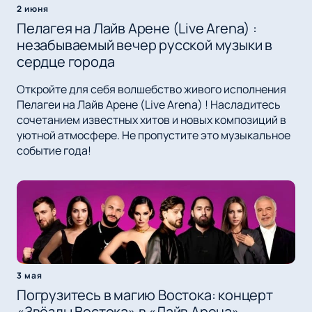
2 июня
Пелагея на Лайв Арене (Live Arena) :
незабываемый вечер русской музыки в
сердце города
Откройте для себя волшебство живого исполнения
Пелагеи на Лайв Арене (Live Arena) ! Насладитесь
сочетанием известных хитов и новых композиций в
уютной атмосфере. Не пропустите это музыкальное
событие года!
3 мая
Погрузитесь в магию Востока: концерт
«Звёзды Востока» в «Лайв Арена»