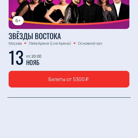
6+
ЗВЁЗДЫ ВОСТОКА
Москва
Лайв Арена (Live Арена)
Основной зал
13
пт, 20:00
НОЯБ
Билеты от
5300
₽