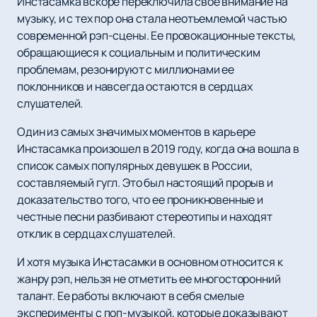
Инстасамка вскоре переключила свое внимание на
музыку, и с тех пор она стала неотъемлемой частью
современной рэп-сцены. Ее провокационные тексты,
обращающиеся к социальным и политическим
проблемам, резонируют с миллионами ее
поклонников и навсегда остаются в сердцах
слушателей.
Один из самых значимых моментов в карьере
Инстасамка произошел в 2019 году, когда она вошла в
список самых популярных девушек в России,
составляемый гугл. Это был настоящий прорыв и
доказательство того, что ее проникновенные и
честные песни разбивают стереотипы и находят
отклик в сердцах слушателей.
И хотя музыка Инстасамки в основном относится к
жанру рэп, нельзя не отметить ее многосторонний
талант. Ее работы включают в себя смелые
эксперименты с поп-музыкой, которые доказывают