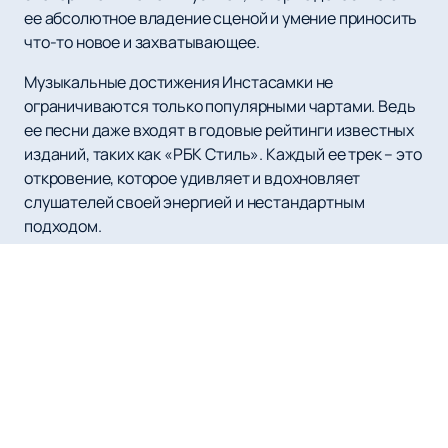
ее абсолютное владение сценой и умение приносить
что-то новое и захватывающее.
Музыкальные достижения Инстасамки не
ограничиваются только популярными чартами. Ведь
ее песни даже входят в годовые рейтинги известных
изданий, таких как «РБК Стиль». Каждый ее трек – это
откровение, которое удивляет и вдохновляет
слушателей своей энергией и нестандартным
подходом.
Опыт и профессионализм Инстасамки чувствуется в
каждой ее работе. Ее тексты переносят слушателя в
другой мир, где правдивые эмоции и искренность
пронизывают каждый звук. Непредсказуемость и
уникальность ее творчества позволяют ей
выделяться среди множества российских рэперов.
Если вы готовы окунуться в потрясающий мир рэп-