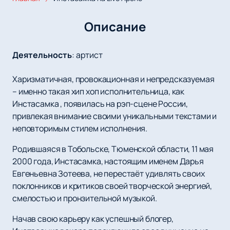
Описание
Деятельность
:
артист
Харизматичная, провокационная и непредсказуемая
– именно такая хип хоп исполнительница, как
Инстасамка , появилась на рэп-сцене России,
привлекая внимание своими уникальными текстами и
неповторимым стилем исполнения.
Родившаяся в Тобольске, Тюменской области, 11 мая
2000 года, Инстасамка, настоящим именем Дарья
Евгеньевна Зотеева, не перестаёт удивлять своих
поклонников и критиков своей творческой энергией,
смелостью и пронзительной музыкой.
Начав свою карьеру как успешный блогер,