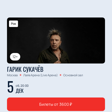
Рок
12+
ГАРИК СУКАЧЁВ
Москва
Лайв Арена (Live Арена)
Основной зал
5
сб, 20:00
ДЕК
Билеты от
3600
₽