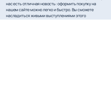
нас есть отличная новость: оформить покупку на
нашем сайте можно легко и быстро. Вы сможете
насладиться живыми выступлениями этого
талантливого артиста, чья энергия и харизма
захватывают с первых аккордов. На нашем сайте
также доступно актуальное расписание и афиша
предстоящих концертов, чтобы вы могли
планировать своё время и не пропустить ни одного
события.
Сукачёв не только музыкант, но и многогранный
артист: он проявил себя как поэт, композитор, актёр и
даже режиссёр. Его сольные альбомы раскрывают
другую сторону его таланта, отличную от групповой
работы. Каждое выступление Гарика — это синтез
эмоций и музыкального мастерства, который
невозможно забыть. Уникальный голос и
проникновенные тексты делают каждую песню
особенной.