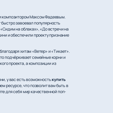
 и композитором Максом Фадеевым.
т быстро завоевал популярность
 «Сидим на облаках», «До встречи на
кини и обеспечили проекту признание
благодаря хитам «Ветер» и «Тикает».
что подчёркивает семейные корни и
ого проекта, а композиции из
ни, у вас есть возможность
купить
ем ресурсе, что позволит вам быть в
те для себя мир качественной поп-