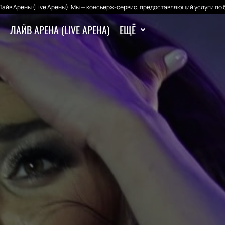
айв Арены (Live Арены). Мы — консьерж-сервис, предоставляющий услуги по 
ЛАЙВ АРЕНА (LIVE АРЕНА)
ЕЩЁ