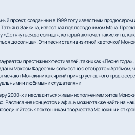
ный проект, созданный в 1999 году известным продюсером
 Татьяна Заикина, известная под псевдонимом Мона. Проек
 «Дотянуться до солнца», который включал такие хиты, как
ться до солнца». Эти песни стали визитной карточкой Моно
ауреатом престижных фестивалей, таких как «Песня года», 
озданы Максом Фадеевым совместно с его братом Артёмом, 
тмечают Монокини как яркий пример успешного продюсерск
туальными и любимыми слушателями.
феру 2000-х и насладиться живым исполнением хитов Моноки
ро. Расписание концертов и афишу можно также найти на наш
исоединяйтесь к поклонникам творчества Монокини и открой