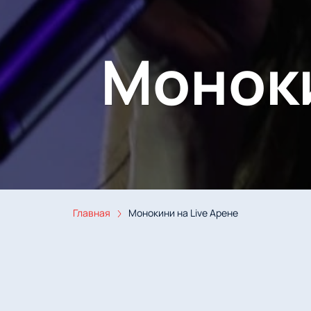
Моноки
Главная
Монокини на Live Арене