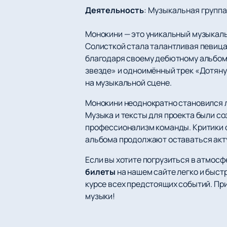
Деятельность
:
Музыкальная группа
Монокини — это уникальный музыкаль
Солисткой стала талантливая певица
благодаря своему дебютному альбому
звезде» и одноимённый трек «Дотяну
на музыкальной сцене.
Монокини неоднократно становился л
Музыка и тексты для проекта были с
профессионализм команды. Критики о
альбома продолжают оставаться ак
Если вы хотите погрузиться в атмос
билеты
на нашем сайте легко и быст
курсе всех предстоящих событий. Пр
музыки!