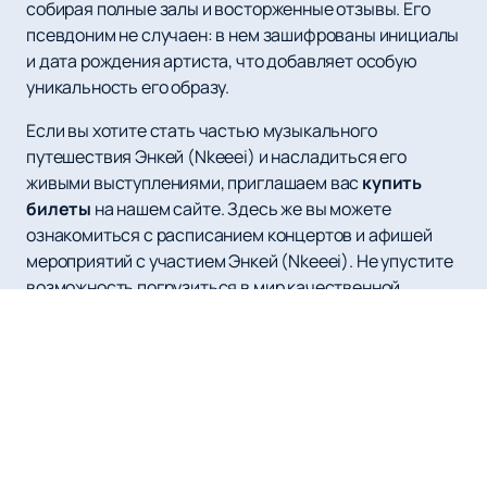
собирая полные залы и восторженные отзывы. Его
псевдоним не случаен: в нем зашифрованы инициалы
и дата рождения артиста, что добавляет особую
уникальность его образу.
Если вы хотите стать частью музыкального
путешествия Энкей (Nkeeei) и насладиться его
живыми выступлениями, приглашаем вас
купить
билеты
на нашем сайте. Здесь же вы можете
ознакомиться с расписанием концертов и афишей
мероприятий с участием Энкей (Nkeeei). Не упустите
возможность погрузиться в мир качественной
музыки и незабываемых эмоций вместе с одним из
самых перспективных рэп-исполнителей
современности!