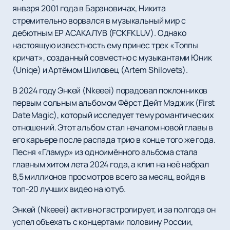
января 2001 года в Барановичах, Никита
стремительно ворвался в музыкальный мир с
дебютным EP АСАКАЛУВ (FCKFKLUV). Однако
настоящую известность ему принес трек «Толпы
кричат», созданный совместно с музыкантами Юник
(Uniqe) и Артёмом Шиловец (Artem Shilovets).
В 2024 году Энкей (Nkeeei) порадовал поклонников
первым сольным альбомом Фёрст Дейт Мэджик (First
Date Magic), который исследует тему романтических
отношений. Этот альбом стал началом новой главы в
его карьере после распада трио в конце того же года.
Песня «Гламур» из одноимённого альбома стала
главным хитом лета 2024 года, а клип на неё набрал
8,5 миллионов просмотров всего за месяц, войдя в
топ-20 лучших видео на ютуб.
Энкей (Nkeeei) активно гастролирует, и за полгода он
успел объехать с концертами половину России,