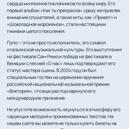
сердца миллионов поклонников по всему миру. Его
первый альбом «Как ты прекрасна» сразу же привлек
внимание слушателей, а такие хиты, как «Привет» и
«Шоколадное мороженое», стали настоящими
гимнами целого поколения.
Пупо — это не просто исполнитель, это символ
итальянской музыкальной культуры. Его выступления
на фестивале Сан-Ремо и победа на фестивале в
Венеции с песней «О нас» лишь подтверждают его
статус мастера сцены. В 2024 году он был
специальным гостем на церемонии вручения
российской национальной музыкальной премии
«Виктория», что еще раз подчеркнуло его
международное признание.
Не упустите возможность окунуться в атмосферу его
чарующих мелодий и проникновенных текстов. На
нашем сайте вы можете не только купить билеты на