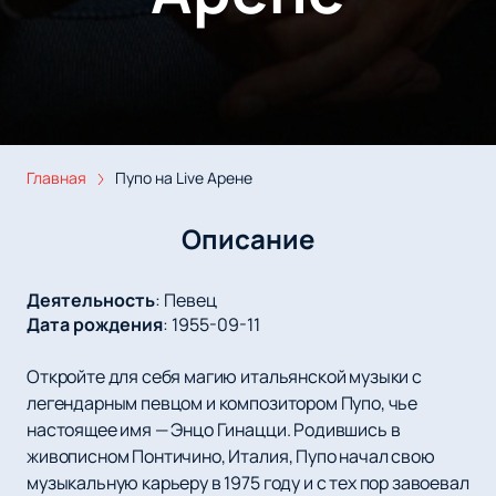
Главная
Пупо на Live Арене
Описание
Деятельность
:
Певец
Дата рождения
:
1955-09-11
Откройте для себя магию итальянской музыки с
легендарным певцом и композитором Пупо, чье
настоящее имя — Энцо Гинацци. Родившись в
живописном Понтичино, Италия, Пупо начал свою
музыкальную карьеру в 1975 году и с тех пор завоевал