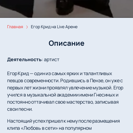
Главная
Егор Крид на Live Арене
Описание
Деятельность
:
артист
Егор Крид — один из самых ярких и талантливых
певцов современности. Родившись в Пензе, он уже с
первых лет жизни проявлял увлечение музыкой. Егор
учился в музыкальной академии имени Гнесиных и
постоянно оттачивал свое мастерство, записывая
свои песни.
Настоящий успех пришел к нему после размещения
клипа «Любовь в сети» на популярном