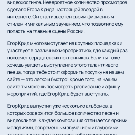
видеохостинге. Невероятное количество просмотров
сделало Егора Крида настоящей звездой в
интернете. Он стал известен своим фирменным
стилем и уникальным звучанием, что позволило ему
попасть на главные сцены России.
Егор Крид много выступает на крупных площадках и
участвует в различных мероприятиях, где каждый раз
покоряет сердца своих поклонников. Если ты тоже
хочешь увидеть выступление этого талантливого
певца, тогда тебе стоит оформить покупку на нашем
сайте — это легко и быстро! Кроме того, на нашем
сайте ты можешь посмотреть расписание и афишу
мероприятий, где Егор Крид будет выступать.
Егор Крид выпустил уже несколько альбомов, в
которых содержится большое количество песен и
видеоклипов. Каждая композиция отличается яркими
мелодиями, современным звучанием и глубокими
текстами, которые не оставят тебя равнодушным.