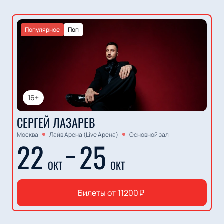
Популярное
Поп
16+
СЕРГЕЙ ЛАЗАРЕВ
Москва
Лайв Арена (Live Арена)
Основной зал
22
25
ОКТ
ОКТ
Билеты от
11200
₽