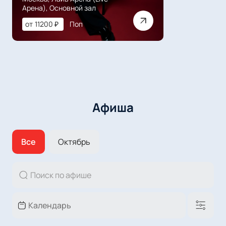
Арена), Основной зал
от
11200
₽
Поп
Афиша
Все
Октябрь