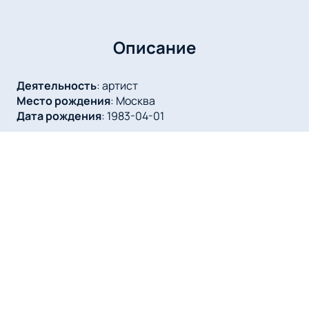
Описание
Деятельность
:
артист
Место рождения
:
Москва
Дата рождения
:
1983-04-01
Сергей Лазарев — это имя, которое светит на поп-
сцене как звезда первой величины. Певец, актер
театра и кинодубляжа, телеведущий — он объединяет
в себе множество талантов и собирает поклонников
по всему миру.
Его биография увлекательна и вдохновляет. Уже
с юных лет Сергей Лазарев демонстрировал свой
потенциал, и сегодня он обладатель более десятка
музыкальных и театральных наград. Его успехи
начались в ранней юности, и он продолжает собирать